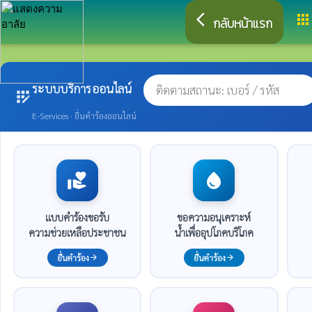
arrow_back_ios
apps
กลับหน้าแรก
ระบบบริการออนไลน์
app_registration
E-Services · ยื่นคำร้องออนไลน์
volunteer_activism
water_drop
แบบคำร้องขอรับ
ขอความอนุเคราะห์
ความช่วยเหลือประชาชน
น้ำเพื่ออุปโภคบริโภค
ยื่นคำร้อง
ยื่นคำร้อง
arrow_forward
arrow_forward