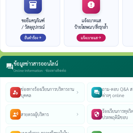
inventory_2
report
ขอยืมครุภัณฑ์
แจ้งเบาะแส
/ วัสดุอุปกรณ์
ป้ายโฆษณา/สิ่งรุกล้ำ
ยื่นคำร้อง
แจ้งเบาะแส
arrow_forward
arrow_forward
ข้อมูลข่าวสารออนไลน์
forum
Online Information · ช่องทางติดต่อ
ช่องทางร้องเรียนการบริหารงาน
ถาม-ตอบ Q&A ส
manage_accounts
question_answer
chevron_right
บุคคล
ต่างๆ online
ร้องเรียนการทุจริต
สายตรงผู้บริหาร
record_voice_over
security
chevron_right
ประพฤติมิชอบ