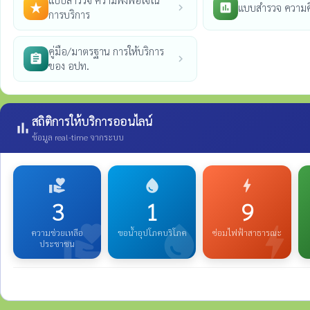
แบบสำรวจ ความพึงพอใจใน
แบบสำรวจ ความค
star_rate
poll
chevron_right
การบริการ
คู่มือ/มาตรฐาน การให้บริการ
assignment
chevron_right
ของ อปท.
สถิติการให้บริการออนไลน์
bar_chart
ข้อมูล real-time จากระบบ
volunteer_activism
water_drop
bolt
3
1
9
volunteer_activism
water_drop
bolt
ความช่วยเหลือ
ขอน้ำอุปโภคบริโภค
ซ่อมไฟฟ้าสาธารณะ
ประชาชน