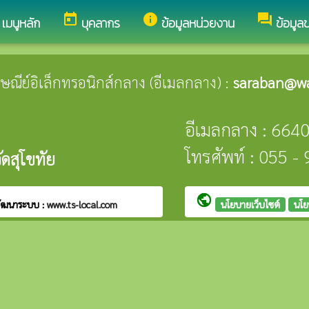
today
info
forum
เมนูหลัก
บุคลากร
ข้อมูลหน่วยงาน
ข้อมูล
ปรษณีย์อิเล็กทรอนิกส์กลาง (อีเมลกลาง) :
saraban@wa
อีเมลกลาง : 664
โทรศัพท์ : 055 
ดสุโขทัย
public
ัฒนาระบบ :
www.ts-local.com
นโยบายเว็บไซต์
นโย