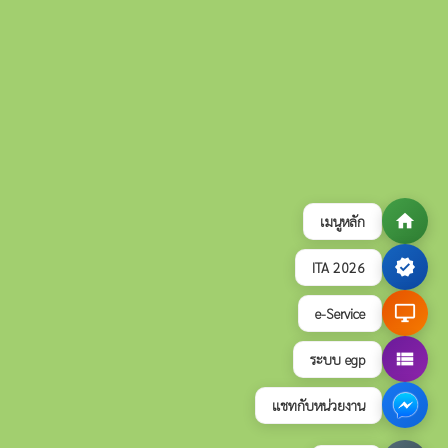
home
เมนูหลัก
verified
ITA 2026
desktop_windows
e-Service
view_list
ระบบ egp
แชทกับหน่วยงาน