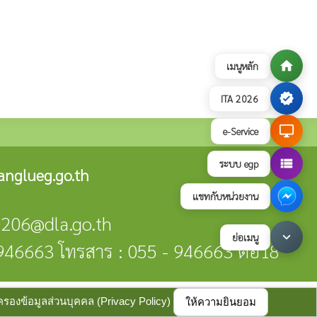
home
เมนูหลัก
verified
ITA 2026
desktop_windows
e-Service
view_list
ระบบ egp
nglueg.go.th
แชทกับหน่วยงาน
0206@dla.go.th
keyboard_arrow_down
ย่อเมนู
- 946663 โทรสาร : 055 - 946663 ต่อ18
บายการคุ้มครองข้อมูลส่วนบุคคล
update : 17 กรกฎาคม 2569
มครองข้อมูลส่วนบุคคล (Privacy Policy)
ให้ความยินยอม